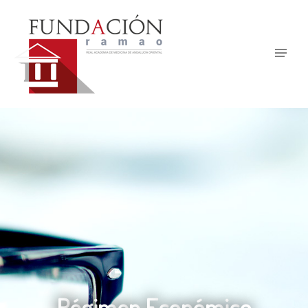
R
é
g
i
m
e
n
E
c
o
n
ó
m
i
c
o