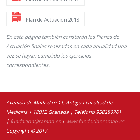
Plan de Actuación 2018
En esta página también constarán los Planes de
Actuación finales realizados en cada anualidad una
vez se hayan cumplido los ejercicios
correspondientes.
Avenida de Madrid nº 11, Antigua Facultad de
Medicina | 18012 Granada | Teléfono 958280761
|
fundacion@ramao.es
|
www.fundacionramao.es
Copyright © 2017