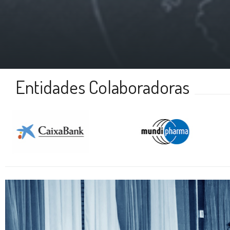
Entidades Colaboradoras
mundipharma
kyowa kirin