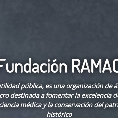
F
u
n
d
a
c
i
ó
n
R
A
M
A
tilidad pública, es una organización de 
cro destinada a fomentar la excelencia de
 ciencia médica y la conservación del pa
histórico