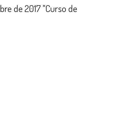
ubre de 2017 "Curso de
cializada sobre el
ratamiento de las
no infecciosas tras el
células hematopoyéticas"
.
uropean Society for Blood and Marrow
0 de octubre de 2017 tendrá lugar en Granada el
alizada sobre el diagnóstico y tratamiento de
ciosas tras el trasplante de células
e participa la Fundación RAMAO.