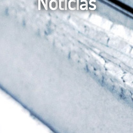
N
o
t
i
c
i
a
s