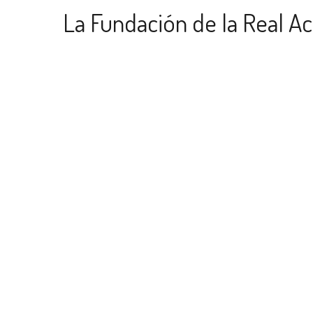
La Fundación de la Real A
Medicina y Cirugía de Anda
adquiere equipamiento fot
el registro de los fondos d
Museo de Ciencias Médica
Escrito en
05 Septiembre 2017
.
La Fundación RAMAO ha adquirido un equipo fot
iluminación para el registro y catalogación de 
parte de los fondos del Museo de las Ciencias M
en el que participa junto a la Real Academia de
Oriental la Universidad de Granada.