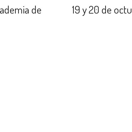
cademia de
19 y 20 de oct
lucía Oriental
formación espe
ográfico para
diagnóstico y t
el futuro
complicaciones 
s
trasplante de 
Escrito en
05 Septiembre 2017
ográfico y set de
Organizado por la EBMT (E
las piezas que formarán
Transplantation) el 19 y 2
édicas y la Salud, proyecto
"Curso de formación especi
 Medicina de Andalucía
las complicaciones no infec
hematopoyéticas" en el qu