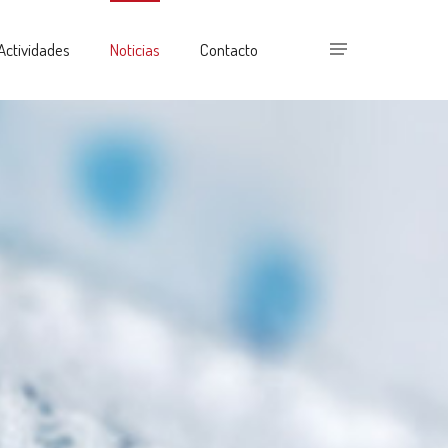
Actividades
Noticias
Contacto