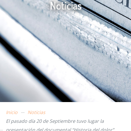
N
o
t
i
c
i
a
s
Inicio
Noticias
El pasado día 20 de Septiembre tuvo lugar la
presentación del documental “Historia del dolor”